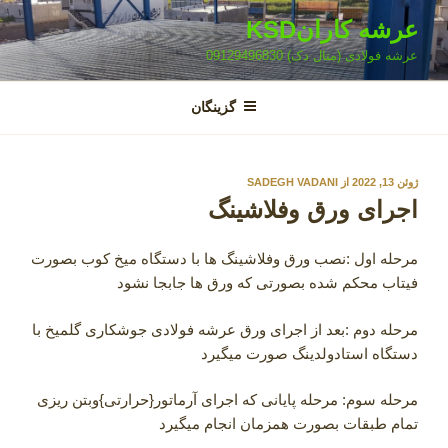
فتن
عرشه کارانKSD
ه
عرشه فولادی (متال دک) 09129496830
حتوا
گزینگان
نوشته‌شده
ژوئن 13, 2022
از
SADEGH VADANI
در
اجرای ورق وفلاشینگ
مرحله اول :نصب ورق وفلاشینگ ها با دستگاه میخ کوب بصورت
فیتاب محکم شده بصورتی که ورق ها جابجا نشود
مرحله دوم :بعد از اجرای ورق عرشه فولادی جوشکاری گلمیخ با
دستگاه استادولدینگ صورت میگیرد
مرحله سوم: مرحله پایانی که اجرای آرماتور{حرارتی}وبتن ریزی
تمام طبقات بصورت همزمان انجام میگیرد