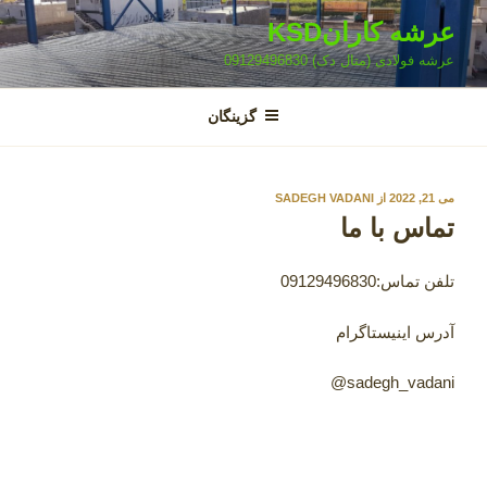
فتن
عرشه کارانKSD
ه
عرشه فولادی (متال دک) 09129496830
حتوا
گزینگان
نوشته‌شده
می 21, 2022
از
SADEGH VADANI
در
تماس با ما
تلفن تماس:09129496830
آدرس اینیستاگرام
sadegh_vadani@