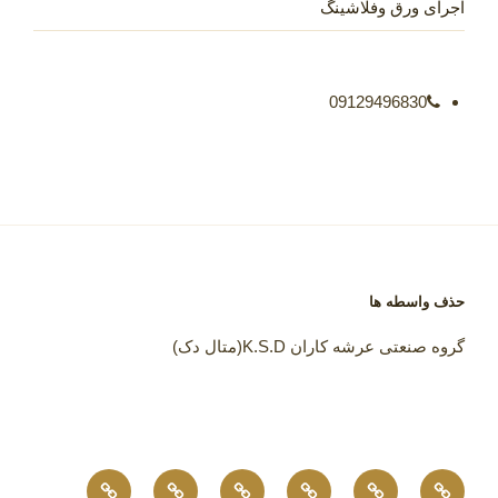
اجرای ورق وفلاشینگ
09129496830
حذف واسطه ها
گروه صنعتی عرشه کاران K.S.D(متال دک)
مشخصات
نحوه
رزومه
جزئیات
پروژه
مواردی