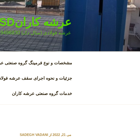
فتن
ه
حتوا
عرشه کارانKSD
عرشه فولادی (متال دک) 09129496830
مشخصات و نوع فرمینگ گروه صنعتی عرشه 
جزئیات و نحوه اجرای سقف عرشه فولا
خدمات گروه صنعتی عرشه کاران
نوشته‌شده
می 21, 2022
از
SADEGH VADANI
در