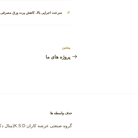
برچسب‌ها
سرعت اجرایی بالا
،
کاهش پرت ورق مصرفی
راهبری
پیشین
نوشته
نوشته
قبلی
پروژه های ما
حذف واسطه ها
گروه صنعتی عرشه کاران K.S.D(متال دک)