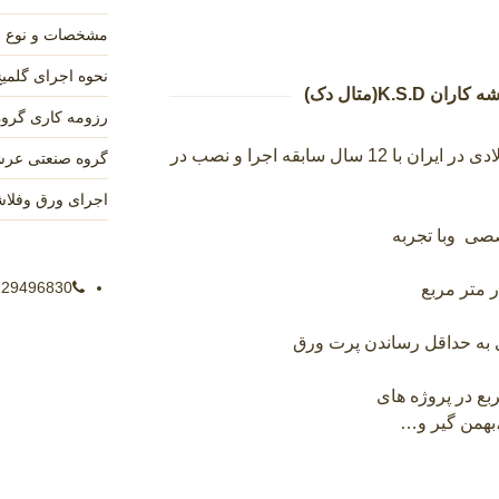
مشخصات و نوع فر
نحوه اجرای گلمیخ
K.S.(متال دک)
رزومه کاری گروه ص
اولین اکیپ اجرایی سقف عرشه فولادی در ایران با 12 سال سابقه اجرا و نصب در
گروه صنعتی عرشه 
اجرای ورق وفلاش
صصی وبا تجربه
129496830
 متر مربع
ی به حداقل رساندن پرت ورق
۴هزار متر مربع در پروژه های
بهمن گیر و…