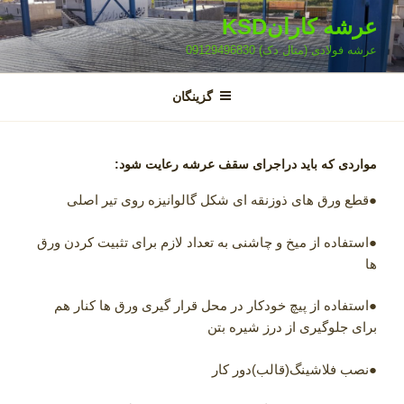
فتن
عرشه کارانKSD
ه
عرشه فولادی (متال دک) 09129496830
حتوا
گزینگان
مواردی که باید دراجرای سقف عرشه رعایت شود:
●قطع ورق های ذوزنقه ای شکل گالوانیزه روی تیر اصلی
●استفاده از میخ و چاشنی به تعداد لازم برای تثبیت کردن ورق
ها
●استفاده از پیچ خودکار در محل قرار گیری ورق ها کنار هم
برای جلوگیری از درز شیره بتن
●نصب فلاشینگ(قالب)دور کار