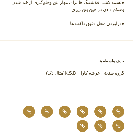
●تسمه کشی فلاشینگ ها برای مهار بتن وجلوگیری از خم شدن
وشکم دادن در حین بتن ریزی
●درآوردن محل دقیق داکت ها
حذف واسطه ها
گروه صنعتی عرشه کاران K.S.D(متال دک)
مشخصات
نحوه
رزومه
جزئیات
پروژه
مواردی
و
اجرای
کاری
و
های
که
خدمات
تماس
درباره
نوع
گلمیخ
گروه
نحوه
ما
باید
گروه
با
ما
فرمینگ
با
صنعتی
اجرای
دراجرای