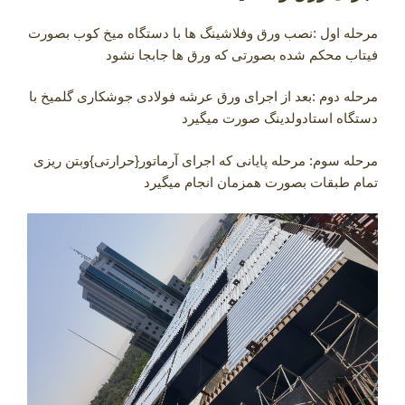
مرحله اول :نصب ورق وفلاشینگ ها با دستگاه میخ کوب بصورت
فیتاب محکم شده بصورتی که ورق ها جابجا نشود
مرحله دوم :بعد از اجرای ورق عرشه فولادی جوشکاری گلمیخ با
دستگاه استادولدینگ صورت میگیرد
مرحله سوم: مرحله پایانی که اجرای آرماتور{حرارتی}وبتن ریزی
تمام طبقات بصورت همزمان انجام میگیرد