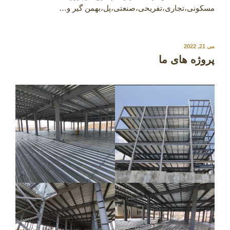
مسکونی،تجاری،تفریحی،صنعتی،پل،بهمن گیر و…
نوشته‌شده
می 21, 2022
در
پروژه های ما