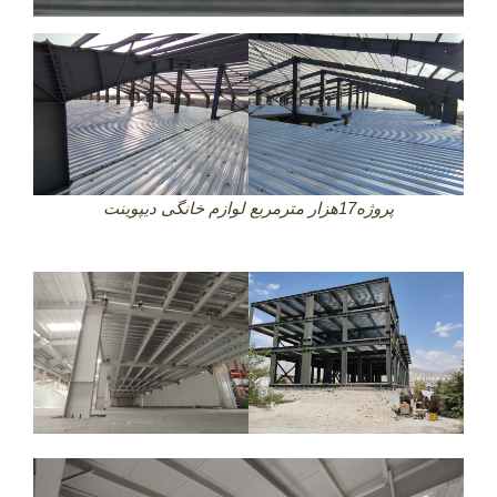
پروژه17هزار مترمربع لوازم خانگی دیپوینت