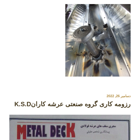
نوشته‌شده
دسامبر 26, 2022
در
رزومه کاری گروه صنعتی عرشه کارانK.S.D