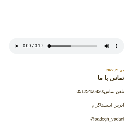
نوشته‌شده
می 21, 2022
در
تماس با ما
تلفن تماس:09129496830
آدرس اینیستاگرام
sadegh_vadani@