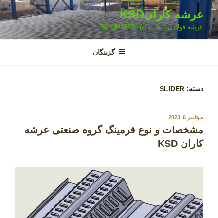
فتن
عرشه کارانKSD
ه
عرشه فولادی (متال دک) 09129496830
حتوا
گزینگان
دسته:
SLIDER
نوشته‌شده
سپتامبر 6, 2023
در
مشخصات و نوع فرمینگ گروه صنعتی عرشه
کاران KSD