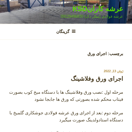
فتن
عرشه کارانKSD
ه
عرشه فولادی (متال دک) 09129496830
حتوا
گزینگان
برچسب:
اجرای ورق
نوشته‌شده
ژوئن 13, 2022
در
اجرای ورق وفلاشینگ
مرحله اول :نصب ورق وفلاشینگ ها با دستگاه میخ کوب بصورت
فیتاب محکم شده بصورتی که ورق ها جابجا نشود
مرحله دوم :بعد از اجرای ورق عرشه فولادی جوشکاری گلمیخ با
دستگاه استادولدینگ صورت میگیرد