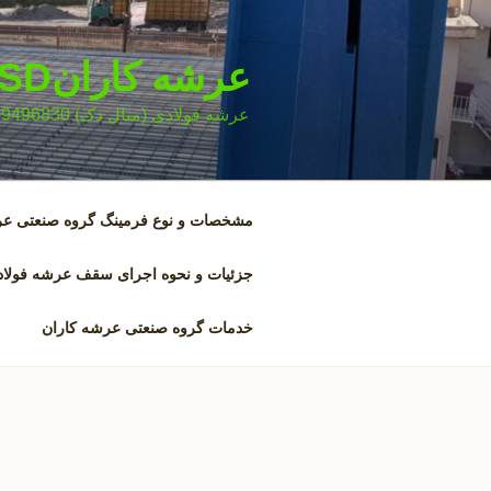
فتن
ه
حتوا
عرشه کارانKSD
عرشه فولادی (متال دک) 09129496830
مشخصات و نوع فرمینگ گروه صنعتی عرشه 
جزئیات و نحوه اجرای سقف عرشه فولا
خدمات گروه صنعتی عرشه کاران